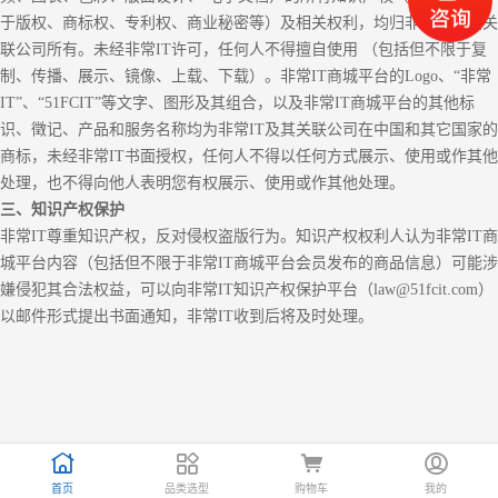
于版权、商标权、专利权、商业秘密等）及相关权利，均归非常I
T
或其关
联公司所有。未经非常
IT许可，任何人不得擅自使用 （包括但不限于复
制、传播、展示、镜像、上载、下载）。非常IT商城平台的Logo、“非常
IT”、“
51FCIT
”等文字、图形及其组合，以及非常IT商城平台的其他标
识、徵记、产品和服务名称均为非常IT及其关联公司在中国和其它国家的
商标，未经非常IT书面授权，任何人不得以任何方式展示、使用或作其他
处理，也不得向他人表明您有权展示、使用或作其他处理。
三、知识产权保护
非常
IT尊重知识产权，反对侵权盗版行为。知识产权权利人认为非常IT商
城平台内容（包括但不限于非常IT商城平台会员发布的商品信息）可能涉
嫌侵犯其合法权益，可以向非常IT知识产权保护平台（l
aw
@
51fcit
.com）
以邮件形式提出书面通知，非常IT收到后将及时处理。
首页
品类选型
购物车
我的