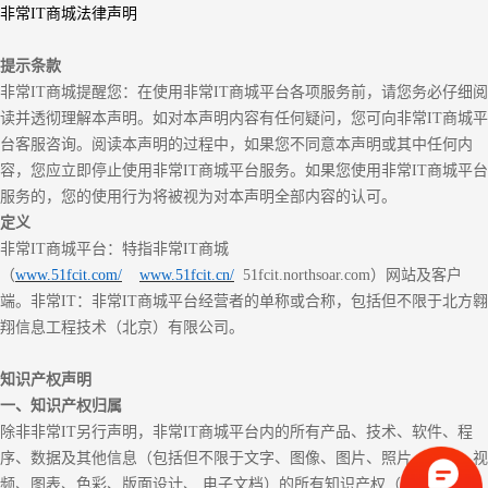
非常
I
T
商城法律声明
提示条款
非常
I
T
商城提醒您：在使用非常
IT商城平台各项服务前，请您务必仔细阅
读并透彻理解本声明。如对本声明内容有任何疑问，您可向非常IT商城平
台客服咨询。阅读本声明的过程中，如果您不同意本声明或其中任何内
容，您应立即停止使用非常IT商城平台服务。如果您使用非常IT商城平台
服务的，您的使用行为将被视为对本声明全部内容的认可。
定义
非常
IT商城平台：特指非常I
T
商城
（
www.
51fcit
.com
/
www.51fcit.cn/
51fcit.northsoar.com
）网站及客户
端。非常
I
T
：非常
IT商城平台经营者的单称或合称，包括但不限于北方翱
翔信息工程技术（北京）有限公司。
知识产权声明
一、知识产权归属
除非非常
I
T
另行声明，非常
IT商城平台内的所有产品、技术、软件、程
序、数据及其他信息（包括但不限于文字、图像、图片、照片、音频、视
频、图表、色彩、版面设计、 电子文档）的所有知识产权（包括但不限