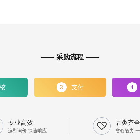
—— 采购流程 ——
核
3
支付
4
专业高效
品类齐
选型询价 快速响应
省心省力 