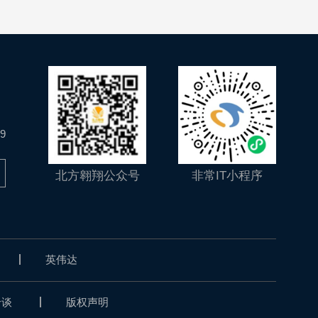
9
北方翱翔公众号
非常IT小程序
英伟达
洽谈
版权声明