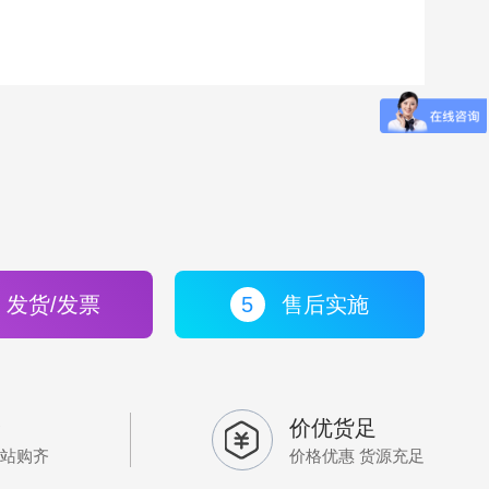
发货/发票
5
售后实施
全
价优货足
一站购齐
价格优惠 货源充足